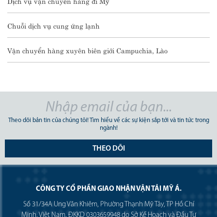
Dịch vụ vận chuyển hàng đi Mỹ
Chuỗi dịch vụ cung ứng lạnh
Vận chuyển hàng xuyên biên giới Campuchia, Lào
Theo dõi bản tin của chúng tôi! Tìm hiểu về các sự kiện sắp tới và tin tức trong
ngành!
THEO DÕI
CÔNG TY CỔ PHẦN GIAO NHẬN VẬN TẢI MỸ Á.
Số 31/34A Ung Văn Khiêm, Phường Thạnh Mỹ Tây, TP Hồ Chí
Minh, Việt Nam. ĐKKD 0303659948 do Sở Kế Hoạch và Đầu Tư