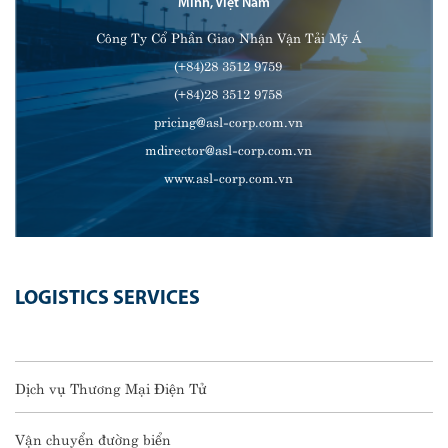
Minh, Việt Nam
Công Ty Cổ Phần Giao Nhận Vận Tải Mỹ Á
(+84)28 3512 9759
(+84)28 3512 9758
pricing@asl-corp.com.vn
mdirector@asl-corp.com.vn
www.asl-corp.com.vn
LOGISTICS SERVICES
Dịch vụ Thương Mại Điện Tử
Vận chuyển đường biển