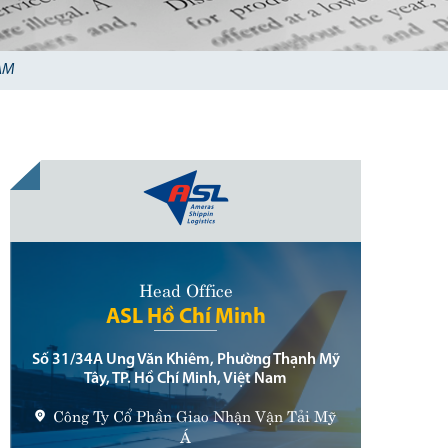
AM
Head Office
ASL Hồ Chí Minh
Số 31/34A Ung Văn Khiêm, Phường Thạnh Mỹ
Tây, TP. Hồ Chí Minh, Việt Nam
Công Ty Cổ Phần Giao Nhận Vận Tải Mỹ
Á