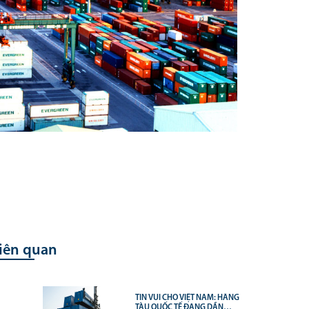
liên quan
TIN VUI CHO VIỆT NAM: HÃNG
TÀU QUỐC TẾ ĐANG DẦN