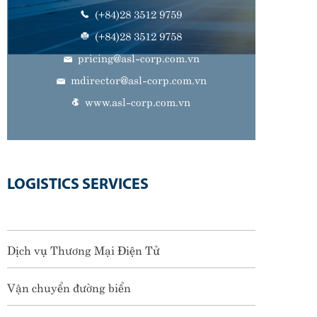
(+84)28 3512 9759
(+84)28 3512 9758
pricing@asl-corp.com.vn
mdirector@asl-corp.com.vn
www.asl-corp.com.vn
LOGISTICS SERVICES
Dịch vụ Thương Mại Điện Tử
Vận chuyển đường biển