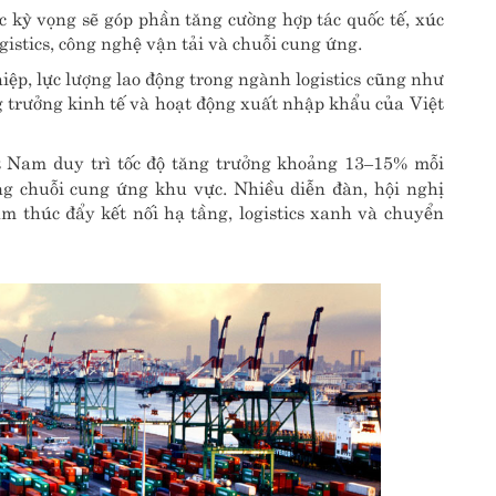
 kỳ vọng sẽ góp phần tăng cường hợp tác quốc tế, xúc
gistics, công nghệ vận tải và chuỗi cung ứng.
iệp, lực lượng lao động trong ngành logistics cũng như
 trưởng kinh tế và hoạt động xuất nhập khẩu của Việt
t Nam duy trì tốc độ tăng trưởng khoảng 13–15% mỗi
g chuỗi cung ứng khu vực. Nhiều diễn đàn, hội nghị
hằm thúc đẩy kết nối hạ tầng, logistics xanh và chuyển