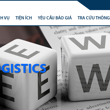
CH VỤ
TIỆN ÍCH
YÊU CẦU BÁO GIÁ
TRA CỨU THÔNG 
OGISTICS