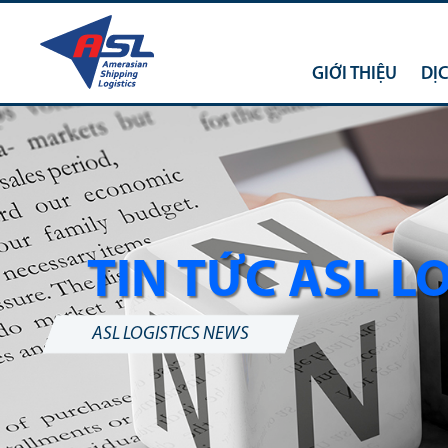
GIỚI THIỆU
DỊ
TIN TỨC ASL L
ASL LOGISTICS NEWS