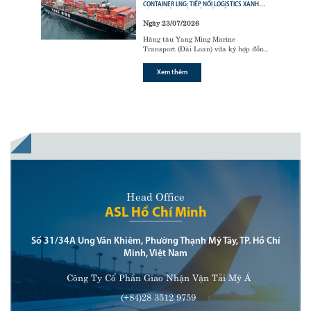
CONTAINER LNG: TIẾP NỐI LOGISTICS XANH
CỦA CÁC ÔNG LỚN VẬN TẢI BIỂN
Ngày 23/07/2026
Hãng tàu Yang Ming Marine
Transport (Đài Loan) vừa ký hợp đồng
với tập đoàn đóng tàu Hanwha Ocean
(Hàn Quốc) để đóng mới
6 tàu
Xem thêm
container sử dụng động cơ nhiên liệu
kép LNG (LNG dual-fuel)
,
Head Office
ASL Hồ Chí Minh
Số 31/34A Ung Văn Khiêm, Phường Thạnh Mỹ Tây, TP. Hồ Chí
Minh, Việt Nam
Công Ty Cổ Phần Giao Nhận Vận Tải Mỹ Á
(+84)28 3512 9759