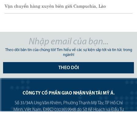
Vận chuyển hàng xuyên biên giới Campuchia, Lào
Theo dõi bản tin của chúng tôi! Tìm hiểu về các sự kiện sắp tới và tin tức trong
ngành!
THEO DÕI
CÔNG TY CỔ PHẦN GIAO NHẬN VẬN TẢI MỸ Á.
Số 31/34A Ung Văn Khiêm, Phường Thạnh Mỹ Tây, TP Hồ Chí
Minh, Việt Nam. ĐKKD 0303659948 do Sở Kế Hoạch và Đầu Tư
TpHCM cấp ngày 25 tháng 01 năm 2005
Tel: (+84)28 3512 9759 / Fax: (+84)28 3512 9758
Email: pricing@asl-corp.com.vn